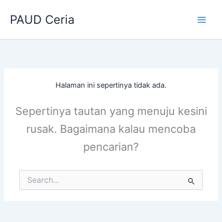
Lewati
PAUD Ceria
ke
konten
Halaman ini sepertinya tidak ada.
Sepertinya tautan yang menuju kesini
rusak. Bagaimana kalau mencoba
pencarian?
Cari
untuk: