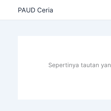
Lewati
PAUD Ceria
ke
konten
Sepertinya tautan ya