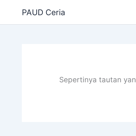
Lewati
PAUD Ceria
ke
konten
Sepertinya tautan ya