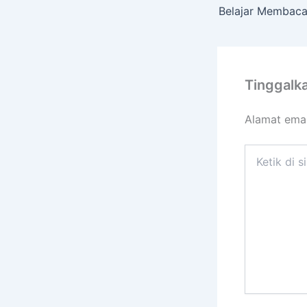
Tinggalk
Alamat emai
Ketik
di
sini..