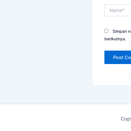
Name*
Simpan n
berikutnya.
Copy