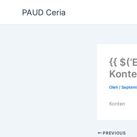
Lewati
PAUD Ceria
ke
konten
{{ $(‘
Konten
Oleh
/
Septemb
Konten
PREVIOUS